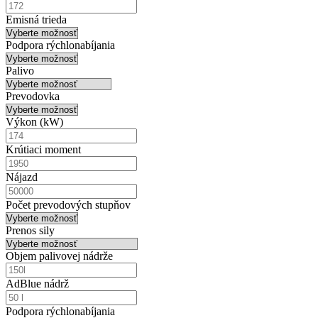
Emisná trieda
Podpora rýchlonabíjania
Palivo
Prevodovka
Výkon (
k
W)
Krútiaci moment
Nájazd
Počet prevodových stupňov
Prenos sily
Objem palivovej nádrže
AdBlue nádrž
Podpora rýchlonabíjania