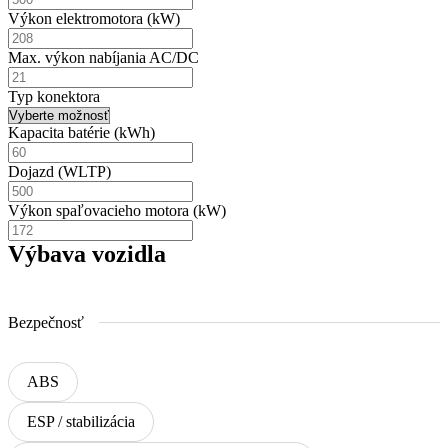
Výkon elektromotora (
k
W)
Max. výkon nabíjania AC/DC
Typ konektora
Kapacita batérie (
k
W
h
)
Dojazd (WLTP)
Výkon spaľovacieho motora (
k
W)
Výbava vozidla
Bezpečnosť
ABS
ESP / stabilizácia