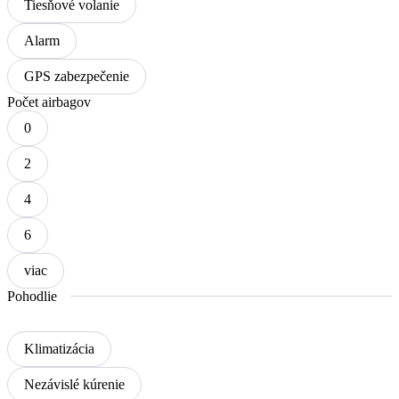
Tiesňové volanie
Alarm
GPS zabezpečenie
Počet airbagov
0
2
4
6
viac
Pohodlie
Klimatizácia
Nezávislé kúrenie