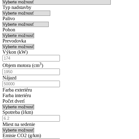
Typ nadstavby
Palivo
Pohon
Prevodovka
Výkon (
k
W)
3
Objem motora (
cm
)
Nájazd
Farba exteriéru
Farba interiéru
Počet dverí
Spotreba (
l/km
)
Miest na sedenie
Emisie CO2 (
g/km
)