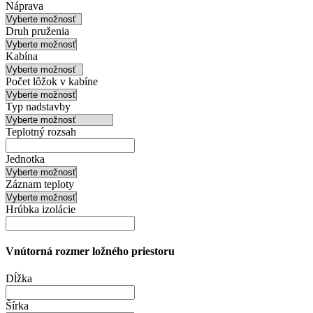
Náprava
Druh pruženia
Kabína
Počet lôžok v kabíne
Typ nadstavby
Teplotný rozsah
Jednotka
Záznam teploty
Hrúbka izolácie
Vnútorná
rozmer
ložného priestoru
Dĺžka
Šírka