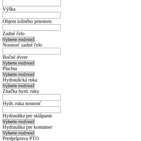
Výška
Objem ložného priestoru
Zadné čelo
Nosnosť zadné čelo
Bočné dvere
Plachta
Hydraulická ruka
Značka hyrd. ruky
Hydr. ruka nosnosť
Hydraulika pre sklápanie
Hydraulika pre kontainer
Predpríprava PTO