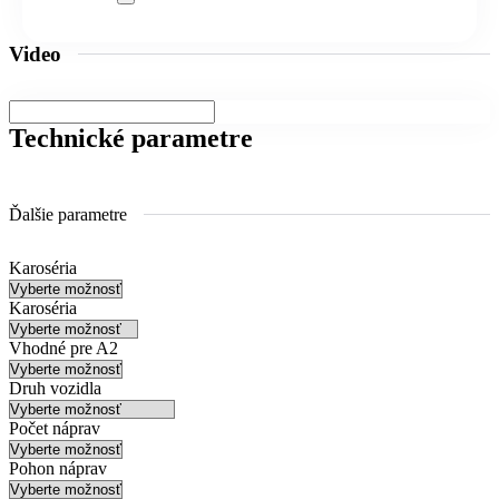
Video
Technické parametre
Ďalšie parametre
Karoséria
Karoséria
Vhodné pre A2
Druh vozidla
Počet náprav
Pohon náprav